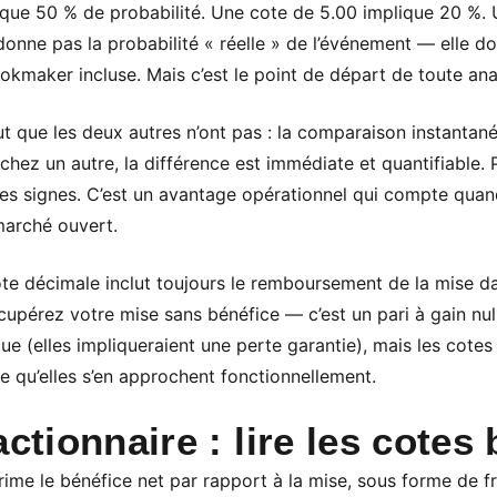
ique 50 % de probabilité. Une cote de 5.00 implique 20 %. 
onne pas la probabilité « réelle » de l’événement — elle do
kmaker incluse. Mais c’est le point de départ de toute ana
ut que les deux autres n’ont pas : la comparaison instanta
hez un autre, la différence est immédiate et quantifiable. 
 des signes. C’est un avantage opérationnel qui compte qua
marché ouvert.
cote décimale inclut toujours le remboursement de la mise da
cupérez votre mise sans bénéfice — c’est un pari à gain nul.
que (elles impliqueraient une perte garantie), mais les cotes 
re qu’elles s’en approchent fonctionnellement.
actionnaire : lire les cotes
rime le bénéfice net par rapport à la mise, sous forme de f