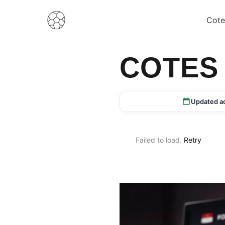
Cote
COTES
Updated a
Failed to load.
Retry