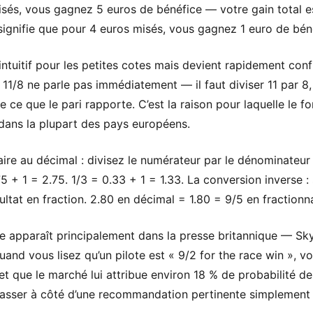
isés, vous gagnez 5 euros de bénéfice — votre gain total e
signifie que pour 4 euros misés, vous gagnez 1 euro de bén
intuitif pour les petites cotes mais devient rapidement conf
11/8 ne parle pas immédiatement — il faut diviser 11 par 8,
ce que le pari rapporte. C’est la raison pour laquelle le fo
ans la plupart des pays européens.
ire au décimal : divisez le numérateur par le dénominateur 
5 + 1 = 2.75. 1/3 = 0.33 + 1 = 1.33. La conversion inverse :
ltat en fraction. 2.80 en décimal = 1.80 = 9/5 en fractionna
ire apparaît principalement dans la presse britannique — Sk
and vous lisez qu’un pilote est « 9/2 for the race win », v
et que le marché lui attribue environ 18 % de probabilité de
passer à côté d’une recommandation pertinente simplement 