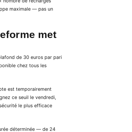
l × nombre de recharges
loppe maximale — pas un
ateforme met
plafond de 30 euros par pari
ponible chez tous les
mpte est temporairement
nez ce seuil le vendredi,
écurité le plus efficace
durée déterminée — de 24