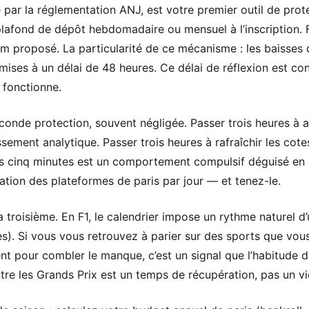
 par la réglementation ANJ, est votre premier outil de pro
lafond de dépôt hebdomadaire ou mensuel à l’inscription. F
 proposé. La particularité de ce mécanisme : les baisses 
ises à un délai de 48 heures. Ce délai de réflexion est c
 fonctionne.
econde protection, souvent négligée. Passer trois heures à a
ssement analytique. Passer trois heures à rafraîchir les cot
es cinq minutes est un comportement compulsif déguisé en 
ion des plateformes de paris par jour — et tenez-le.
a troisième. En F1, le calendrier impose un rythme naturel 
s). Si vous vous retrouvez à parier sur des sports que vou
t pour combler le manque, c’est un signal que l’habitude de
entre les Grands Prix est un temps de récupération, pas un vi