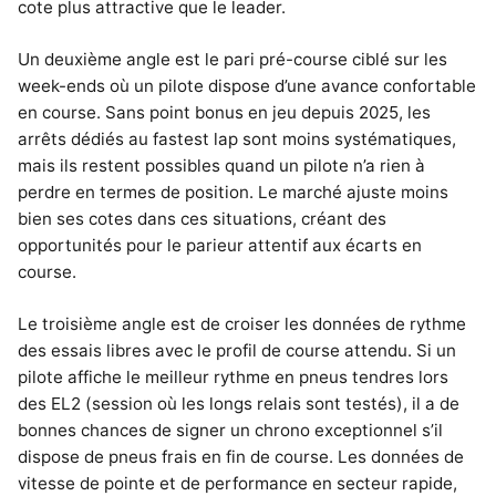
cote plus attractive que le leader.
Un deuxième angle est le pari pré-course ciblé sur les
week-ends où un pilote dispose d’une avance confortable
en course. Sans point bonus en jeu depuis 2025, les
arrêts dédiés au fastest lap sont moins systématiques,
mais ils restent possibles quand un pilote n’a rien à
perdre en termes de position. Le marché ajuste moins
bien ses cotes dans ces situations, créant des
opportunités pour le parieur attentif aux écarts en
course.
Le troisième angle est de croiser les données de rythme
des essais libres avec le profil de course attendu. Si un
pilote affiche le meilleur rythme en pneus tendres lors
des EL2 (session où les longs relais sont testés), il a de
bonnes chances de signer un chrono exceptionnel s’il
dispose de pneus frais en fin de course. Les données de
vitesse de pointe et de performance en secteur rapide,