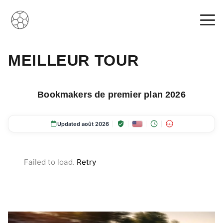
MEILLEUR TOUR
Bookmakers de premier plan 2026
Updated août 2026
18+
Failed to load.
Retry