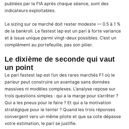
publiées par la FIA après chaque séance, sont des
indicateurs exploitables.
Le sizing sur ce marché doit rester modeste — 0.5 à 1 %
de la bankroll. Le fastest lap est un pari à forte variance
et à issue unique parmi vingt-deux possibles. C’est un
complément au portefeuille, pas son pilier.
Le dixième de seconde qui vaut
un point
Le pari fastest lap est l’un des rares marchés F1 où le
parieur peut construire un avantage sans données
massives ni modèles complexes. L’analyse repose sur
trois questions simples : qui a la marge pour s’arrêter ?
Qui a les pneus pour le faire ? Et qui a la motivation
stratégique pour le tenter ? Quand les trois réponses
convergent vers un même pilote et que sa cote dépasse
votre estimation, le pari se justifie.