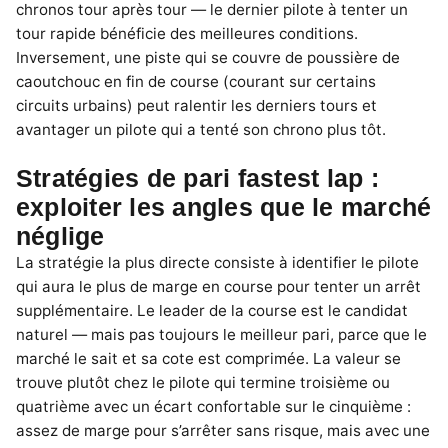
chronos tour après tour — le dernier pilote à tenter un
tour rapide bénéficie des meilleures conditions.
Inversement, une piste qui se couvre de poussière de
caoutchouc en fin de course (courant sur certains
circuits urbains) peut ralentir les derniers tours et
avantager un pilote qui a tenté son chrono plus tôt.
Stratégies de pari fastest lap :
exploiter les angles que le marché
néglige
La stratégie la plus directe consiste à identifier le pilote
qui aura le plus de marge en course pour tenter un arrêt
supplémentaire. Le leader de la course est le candidat
naturel — mais pas toujours le meilleur pari, parce que le
marché le sait et sa cote est comprimée. La valeur se
trouve plutôt chez le pilote qui termine troisième ou
quatrième avec un écart confortable sur le cinquième :
assez de marge pour s’arrêter sans risque, mais avec une